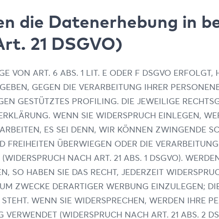
n die Datenerhebung in be
Art. 21 DSGVO)
ON ART. 6 ABS. 1 LIT. E ODER F DSGVO ERFOLGT, 
ERGEBEN, GEGEN DIE VERARBEITUNG IHRER PERSONE
NGEN GESTÜTZTES PROFILING. DIE JEWEILIGE RECHT
ERKLÄRUNG. WENN SIE WIDERSPRUCH EINLEGEN, WE
RBEITEN, ES SEI DENN, WIR KÖNNEN ZWINGENDE S
UND FREIHEITEN ÜBERWIEGEN ODER DIE VERARBEITU
WIDERSPRUCH NACH ART. 21 ABS. 1 DSGVO). WERD
N, SO HABEN SIE DAS RECHT, JEDERZEIT WIDERSPRU
 ZWECKE DERARTIGER WERBUNG EINZULEGEN; DIES 
 STEHT. WENN SIE WIDERSPRECHEN, WERDEN IHRE 
VERWENDET (WIDERSPRUCH NACH ART. 21 ABS. 2 DS